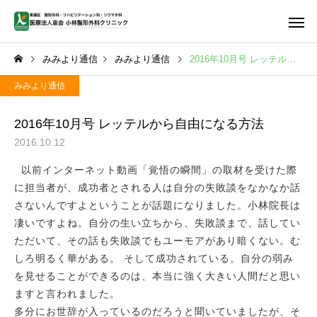
みみより通信
みみより通信
2016年10月号 レッテルから自由になる方法
みみより通信
2016年10月号 レッテルから自由になる方法
2016.10.12
首・肩・腕の痛み
腰の痛
以前インターネット動画「覚悟の瞬間」の取材を受けた際
に担当者が、成功者とされる人は自分の失敗談をなかなか話
さないんですよということが話題になりました。小林院長は
凄いですよね。自分の生い立ちから、失敗談まで、話してい
ただいて、その話も失敗談でもユーモアがあり暗くない。む
しびれ
PFC-FD
しろ明るく華がある。 そして成功されている。自分の弱み
を見せることができるのは、本当に強く大きい人間だと思い
ますと言われました。
多分にお世辞が入っているのだろうと聞いていましたが、そ