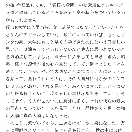
リハビリテーション
足と靴の専
の後
5
年経過しても、「覚悟の瞬間」の検索順位ランキング
３位と健闘しているところをみると案外核心をついているの
かもしれません。
僕は
K
大学に入学当時、第一志望ではなかったということを
さかんにアピールしていた。順当にいっていれば、もっとラ
ンクの高い大学にもっと早く入学できたのにという口惜しい
思いと、３浪もしてバカじゃないかと他人に思われないかと
意気消沈していました。医学部に入学しても無念、嫉妬、屈
辱、様々な感情が僕の心を支配していて、鬱々とした日々を
過ごしていたが、やがて大切なことに気づく。人にレッテル
を貼って、あれこれいう人は、その人自身に何らかのコンプ
レックスがあり、それを隠そう、あるいは大したことではな
いと振る舞うために、涙ぐましい無駄な努力をしていた。そ
してそういう人が世の中には意外に多く、それが彼らの最大
の弱点となっていた。人を見下したり、品性を欠く押しの強
い人物に真の大物はいなかった。
そのことに気づいてから、生きるのが、少し楽になった。万
人に理解されなくとも、信じた道を行こう。 世の中には確