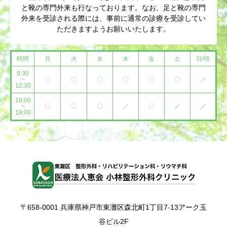
と靴の専門外来も行なっております。なお、足と靴の専門
外来を受診される際には、事前に通常の診療を受診してい
ただきますようお願いいたします。
時間
月
火
水
木
金
土
日/祝
9:30
~
〇
〇
〇
〇
〇
〇
／
12:30
16:00
~
〇
〇
〇
／
〇
／
／
19:00
〒658-0001 兵庫県神戸市東灘区森北町1丁目7-13アーク玉
谷ビル2F