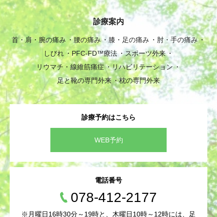
診療案内
首・肩・腕の痛み
腰の痛み
膝・足の痛み
肘・手の痛み
しびれ
PFC-FD™療法
スポーツ外来
リウマチ・線維筋痛症
リハビリテーション
足と靴の専門外来
枕の専門外来
診療予約はこちら
WEB予約
電話番号
078-412-2177
※月曜日16時30分～19時と、木曜日10時～12時には、足