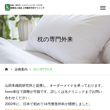
枕の専門外来
首・肩・腕の痛み
腰の痛
診療案内
枕の専門外来
しびれ
PFC-FD
山田朱織枕研究所と提携し、オーダーメイドを承っております。
5mm単位で調整が可能です。詳しくは当クリニックまでお問い
合わせください。
2002年に、日本で初めて16号整形外科が標榜しました。