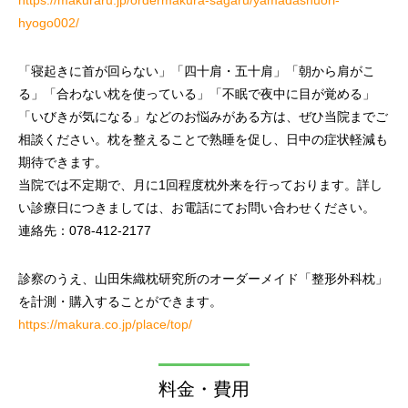
https://makuraru.jp/ordermakura-sagaru/yamadashuori-
リハビリテーション
足と靴の専
hyogo002/
「寝起きに首が回らない」「四十肩・五十肩」「朝から肩がこ
る」「合わない枕を使っている」「不眠で夜中に目が覚める」
「いびきが気になる」などのお悩みがある方は、ぜひ当院までご
相談ください。枕を整えることで熟睡を促し、日中の症状軽減も
期待できます。
当院では不定期で、月に1回程度枕外来を行っております。詳し
い診療日につきましては、お電話にてお問い合わせください。
連絡先：078-412-2177
診察のうえ、山田朱織枕研究所のオーダーメイド「整形外科枕」
を計測・購入することができます。
https://makura.co.jp/place/top/
料金・費用