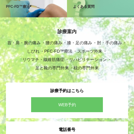
PFC-FD™療法
よくある質問
診療案内
首・肩・腕の痛み
腰の痛み
膝・足の痛み
肘・手の痛み
しびれ
PFC-FD™療法
スポーツ外来
リウマチ・線維筋痛症
リハビリテーション
足と靴の専門外来
枕の専門外来
診療予約はこちら
WEB予約
電話番号