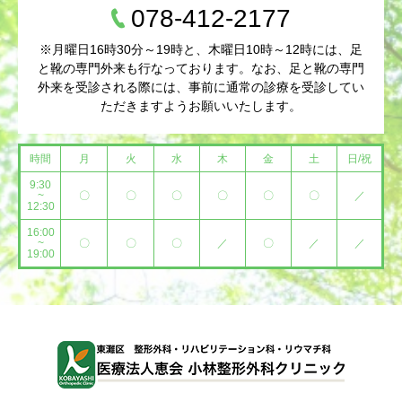
078-412-2177
※月曜日16時30分～19時と、木曜日10時～12時には、足
と靴の専門外来も行なっております。なお、足と靴の専門
外来を受診される際には、事前に通常の診療を受診してい
ただきますようお願いいたします。
時間
月
火
水
木
金
土
日/祝
9:30
~
〇
〇
〇
〇
〇
〇
／
12:30
16:00
~
〇
〇
〇
／
〇
／
／
19:00