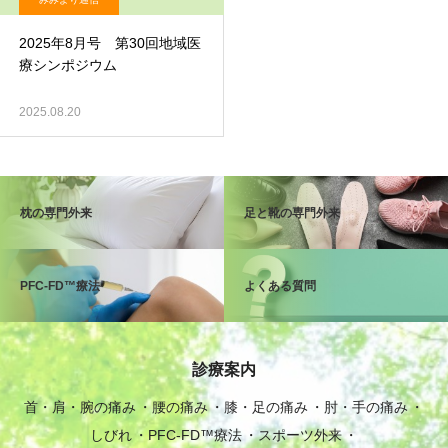
2025年8月号 第30回地域医
療シンポジウム
2025.08.20
枕の専門外来
足と靴の専門外来
PFC-FD™療法
よくある質問
診療案内
首・肩・腕の痛み
腰の痛み
膝・足の痛み
肘・手の痛み
しびれ
PFC-FD™療法
スポーツ外来