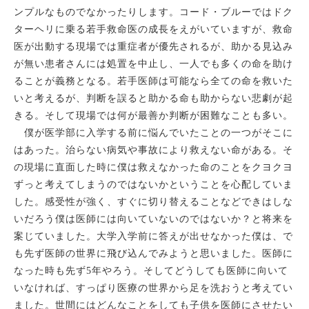
リハビリテーション
足と靴の専
ンプルなものでなかったりします。コード・ブルーではドク
ターヘリに乗る若手救命医の成長をえがいていますが、救命
医が出動する現場では重症者が優先されるが、助かる見込み
が無い患者さんには処置を中止し、一人でも多くの命を助け
ることが義務となる。若手医師は可能なら全ての命を救いた
いと考えるが、判断を誤ると助かる命も助からない悲劇が起
きる。そして現場では何が最善か判断が困難なことも多い。
僕が医学部に入学する前に悩んでいたことの一つがそこに
はあった。治らない病気や事故により救えない命がある。そ
の現場に直面した時に僕は救えなかった命のことをクヨクヨ
ずっと考えてしまうのではないかということを心配していま
した。感受性が強く、すぐに切り替えることなどできはしな
いだろう僕は医師には向いていないのではないか？と将来を
案じていました。大学入学前に答えが出せなかった僕は、で
も先ず医師の世界に飛び込んでみようと思いました。医師に
なった時も先ず
5
年やろう。そしてどうしても医師に向いて
いなければ、すっぱり医療の世界から足を洗おうと考えてい
ました。世間にはどんなことをしても子供を医師にさせたい