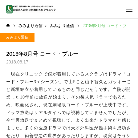
みみより通信
みみより通信
2018年8月号 コード・ブルー
みみより通信
2018年8月号 コード・ブルー
2018.08.17
首・肩・腕の痛み
腰の痛
現在クリニックで僕が着用しているスクラブはドラマ「コ
ード・ブルー
3rd
シーズン」で山
P
こと山下智久とガッキーこ
と新垣結衣が着用しているものと同じだそうです。当院が開
業した
10
年前に放送が始まり、その後人気ドラマであるた
め、映画化され、現在劇場版コード・ブルーが上映中です。
しびれ
PFC-FD
ドラマ放送はリアルタイムでは視聴していませんでしたが、
今年再放送でまとめて視聴して、よく出来たドラマだと感じ
ました。多くの医療ドラマでは天才外科医が難手術を成功さ
せたり、勧善懲悪の世界があったりしますが、現実はそうシ