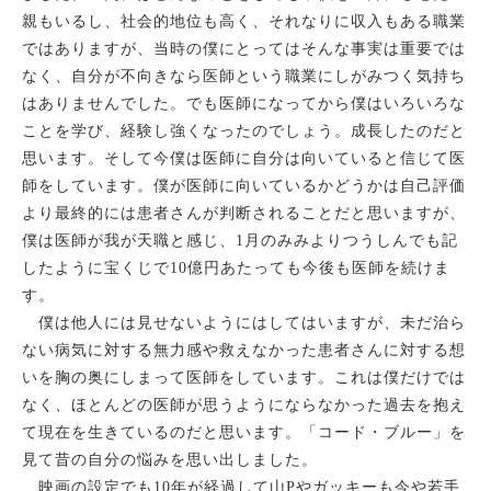
親もいるし、社会的地位も高く、それなりに収入もある職業
ではありますが、当時の僕にとってはそんな事実は重要では
なく、自分が不向きなら医師という職業にしがみつく気持ち
はありませんでした。でも医師になってから僕はいろいろな
ことを学び、経験し強くなったのでしょう。成長したのだと
思います。そして今僕は医師に自分は向いていると信じて医
師をしています。僕が医師に向いているかどうかは自己評価
より最終的には患者さんが判断されることだと思いますが、
僕は医師が我が天職と感じ、
1
月のみみよりつうしんでも記
したように宝くじで
10
億円あたっても今後も医師を続けま
す。
僕は他人には見せないようにはしてはいますが、未だ治ら
ない病気に対する無力感や救えなかった患者さんに対する想
いを胸の奥にしまって医師をしています。これは僕だけでは
なく、ほとんどの医師が思うようにならなかった過去を抱え
て現在を生きているのだと思います。「コード・ブルー」を
見て昔の自分の悩みを思い出しました。
映画の設定でも
10
年が経過して山
P
やガッキーも今や若手