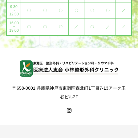
9:30
~
〇
〇
〇
〇
〇
〇
／
12:30
16:00
~
〇
〇
〇
／
〇
／
／
19:00
〒658-0001 兵庫県神戸市東灘区森北町1丁目7-13アーク玉
谷ビル2F