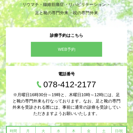
リウマチ・線維筋痛症
リハビリテーション
足と靴の専門外来
枕の専門外来
診療予約はこちら
WEB予約
電話番号
078-412-2177
※月曜日16時30分～19時と、木曜日10時～12時には、足
と靴の専門外来も行なっております。なお、足と靴の専門
外来を受診される際には、事前に通常の診療を受診してい
ただきますようお願いいたします。
時間
月
火
水
木
金
土
日/祝