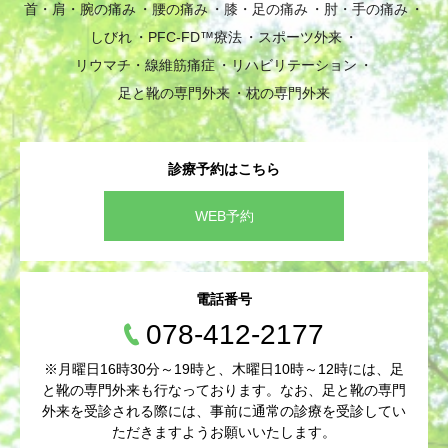
首・肩・腕の痛み
腰の痛み
膝・足の痛み
肘・手の痛み
しびれ
PFC-FD™療法
スポーツ外来
リウマチ・線維筋痛症
リハビリテーション
足と靴の専門外来
枕の専門外来
診療予約はこちら
WEB予約
電話番号
078-412-2177
※月曜日16時30分～19時と、木曜日10時～12時には、足
と靴の専門外来も行なっております。なお、足と靴の専門
外来を受診される際には、事前に通常の診療を受診してい
ただきますようお願いいたします。