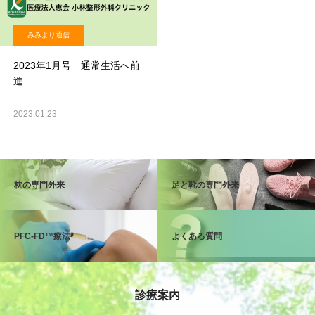
みみより通信
2023年1月号 通常生活へ前
進
2023.01.23
枕の専門外来
足と靴の専門外来
PFC-FD™療法
よくある質問
診療案内