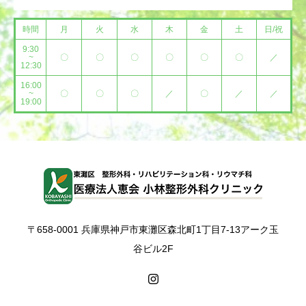
時間
月
火
水
木
金
土
日/祝
9:30
~
〇
〇
〇
〇
〇
〇
／
12:30
16:00
~
〇
〇
〇
／
〇
／
／
19:00
〒658-0001 兵庫県神戸市東灘区森北町1丁目7-13アーク玉
谷ビル2F