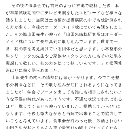
その後の食事会では前述のように神泡で乾杯した後、私
が卒業試験期間中にテレビ出演をしたエピソードなど様々な
話をしました。当院は土地柄か提携病院の中でも枕計測され
る方が多く、今後のオーダーメイド枕についても話をしまし
た。その際山田先生が仰った「山田朱織枕研究所はオーダー
メイド枕について長年真剣に取り組んでいます。世界で一
番、枕の事を考え続けている団体だと思います。小林整形外
科クリニックの先生やご家族やスタッフの方にもその効果を
実感して欲しい。枕の力を信じて欲しいんです。」と松岡修
造ばりに熱く語られました。
山田先生の枕への情熱には頭が下がります。今でこそ整
形外科医などに、その取り組みが注目されるようになってき
ましたが、学会でブースを出しても誰にも相手にされないよ
うな不遇の時代があったそうです。不遇な状況であればある
ほど、燃えてくるとも仰っていました。提携してから
4
年に
なります。今後も微力ながらも当院で出来ることで協力して
いこうと考えています。食事会が終わった後、飲酒されない
山田先生が私とＳさんを車で最寄りの駅まで送ってくださ