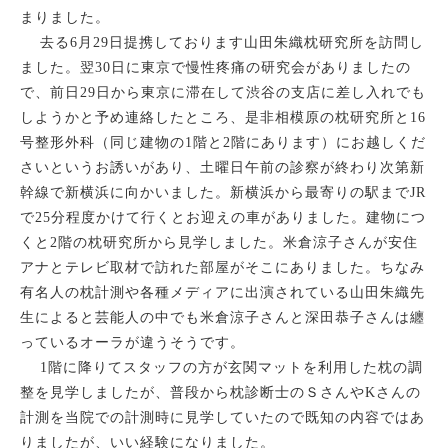
リハビリテーション
足と靴の専
まりました。
去る
6
月
29
日提携しております山田朱織枕研究所を訪問し
ました。翌
30
日に東京で慢性疼痛の研究会がありましたの
で、前日
29
日から東京に滞在して渋谷の支店に差し入れでも
しようかと予め連絡したところ、是非相模原の枕研究所と
16
号整形外科（同じ建物の
1
階と
2
階にあります）にお越しくだ
さいというお誘いがあり、土曜日午前の診察が終わり次第新
幹線で新横浜に向かいました。新横浜から最寄りの駅まで
JR
で
25
分程度かけて行くとお迎えの車がありました。建物につ
くと
2
階の枕研究所から見学しました。米倉涼子さんが安住
アナとテレビ取材で訪れた部屋がそこにありました。ちなみ
有名人の枕計測や各種メディアに出演されている山田朱織先
生によると芸能人の中でも米倉涼子さんと深田恭子さんは纏
っているオーラが違うそうです。
1
階に降りてスタッフの方が玄関マットを利用した枕の調
整を見学しましたが、普段から枕診断士のＳさんや
K
さんの
計測を当院での計測時に見学していたので既知の内容ではあ
りましたが、いい経験になりました。