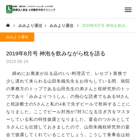
みみより通信
みみより通信
2019年8月号 神泡を飲みながら枕を語る
みみより通信
2019年8月号 神泡を飲みながら枕を語る
2019.08.19
首・肩・腕の痛み
腰の痛
締めにお蕎麦が出る品のいい料理店で、レセプト業務で
少し遅れて来られる山田朱織先生をお待ちしている間、病院
の事務方のトップである山田先生の弟さんと枕研究所のトッ
プであり「みみよりつうしん」の熱心な読者でもある
M
さん
と枕診断士の
S
さんと私の
4
名で先ずビールで乾杯することに
しびれ
PFC-FD
なりました。ここでビール対泡が
7
対
3
になる注ぎ方をマスタ
ーしている私の特技披露となりました。宴会のつかみとして
Ｓさんにも伝授しておきましたので、山田朱織枕研究所の宴
会で披露してくれていることでしょう。こうして食事会は始