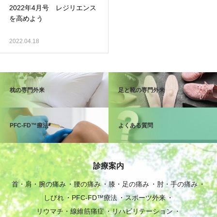
2022年4月号 レジリエンス
を高めよう
2022.04.18
枕の専門外来
足と靴の専門外来
PFC-FD™療法
よくある質問
診療案内
首・肩・腕の痛み
腰の痛み
膝・足の痛み
肘・手の痛み
しびれ
PFC-FD™療法
スポーツ外来
リウマチ・線維筋痛症
リハビリテーション