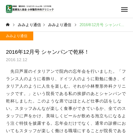
みみより通信
みみより通信
2016年12月号 シャンパンで乾杯！
みみより通信
2016年12月号 シャンパンで乾杯！
2016.12.12
首・肩・腕の痛み
腰の痛
先日芦屋のイタリアンで院内の忘年会を行いました。「フ
ランス人のように着飾り、ドイツ人のように勤勉に働き、イ
タリア人のように人生を楽しむ。それが小林整形外科クリニ
ックです。」という院長である私の挨拶のあとシャンパンで
乾杯しました。このような席ではほとんど仕事の話をしな
しびれ
PFC-FD
い。スタッフみんなが楽しく食事ができているか、全てのス
タッフに声をかけ、美味しくビールが飲める泡立ちになるよ
う注ぐ特技を披露する。忘年会だけでなく、通常の診療にお
いてもスタッフが楽しく働ける職場にすることが院長である