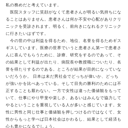
リハビリテーション
足と靴の専
私の務めだと考えています。
医院スタッフに笑顔がなくて患者さんが明るい気持ちにな
ることはありません。患者さんは何か不安や心配がありクリ
ニックを受診されます。明るく、前向きになれるクリニック
に行きたいはずです。
今の世の中は利益を得るため、地位、名誉を得るためギス
ギスしています。医療の世界でいうと患者さん第一で患者さ
んに喜んでもらうために、診療、研究をするのであって、そ
の結果として利益が出たり、病院長や教授職についたり、名
誉を得たりするのである。ところが結果が目的になっていな
いだろうか。 日本は未だ男社会でどっちが偉いか、どっち
が強いかを比べあっている。そして目先の勝利のためには不
正することも厭わない。一方で女性は違った価値観をもって
いて、仕事にやり甲斐や楽しさ、あるいはみんなで協力して
やるということを重視している人が多いと感じています。女
性に男性と同じ仕事と価値観を押しつけるのではなくて、女
性からもっと学べば日本社会はかわるし、結果として経済も
心も豊かになるでしょう。