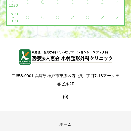
~
〇
〇
〇
〇
〇
〇
／
12:30
16:00
~
〇
〇
〇
／
〇
／
／
19:00
〒658-0001 兵庫県神戸市東灘区森北町1丁目7-13アーク玉
谷ビル2F
ホーム