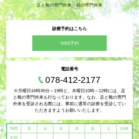
足と靴の専門外来
枕の専門外来
診療予約はこちら
WEB予約
電話番号
078-412-2177
※月曜日16時30分～19時と、木曜日10時～12時には、足
と靴の専門外来も行なっております。なお、足と靴の専門
外来を受診される際には、事前に通常の診療を受診してい
ただきますようお願いいたします。
時間
月
火
水
木
金
土
日/祝
9:30